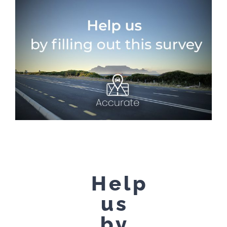
Help
us
by