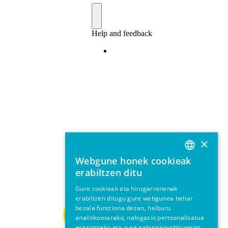
×
Webgune honek cookieak
BASQUE
erabiltzen ditu
SPANISH
Gure cookieak eta hirugarrenenak
erabiltzen ditugu gure webgunea behar
ENGLISH
bezala funtziona dezan, helburu
analitikoetarako, nabigazio pertsonalizatua
eskaintzeko eta zure nabigazio-ohituretan