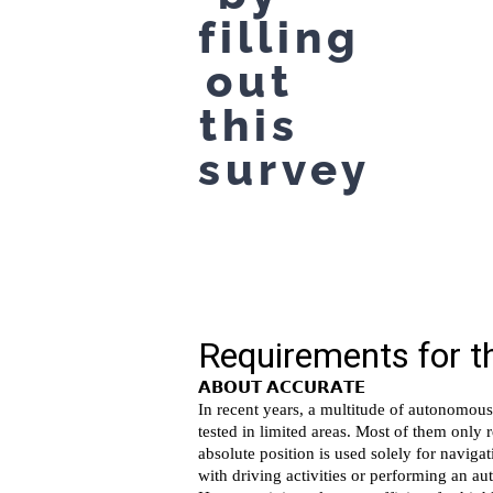
filling
out
this
survey